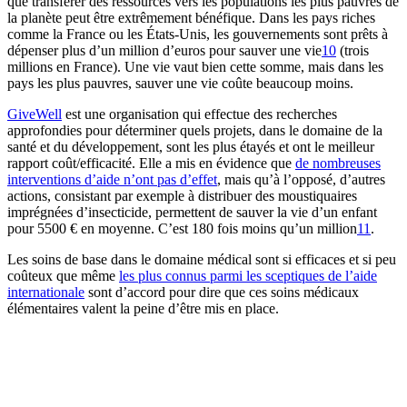
que transférer des ressources vers les populations les plus pauvres de
la planète peut être extrêmement bénéfique. Dans les pays riches
comme la France ou les États-Unis, les gouvernements sont prêts à
dépenser plus d’un million d’euros pour sauver une vie⁠
10
(trois
millions en France). Une vie vaut bien cette somme, mais dans les
pays les plus pauvres, sauver une vie coûte beaucoup moins.
GiveWell
est une organisation qui effectue des recherches
approfondies pour déterminer quels projets, dans le domaine de la
santé et du développement, sont les plus étayés et ont le meilleur
rapport coût/efficacité. Elle a mis en évidence que
de nombreuses
interventions d’aide n’ont pas d’effet
, mais qu’à l’opposé, d’autres
actions, consistant par exemple à distribuer des moustiquaires
imprégnées d’insecticide, permettent de sauver la vie d’un enfant
pour 5500 € en moyenne. C’est 180 fois moins qu’un million⁠
11
.
Les soins de base dans le domaine médical sont si efficaces et si peu
coûteux que même
les plus connus parmi les sceptiques de l’aide
internationale
sont d’accord pour dire que ces soins médicaux
élémentaires valent la peine d’être mis en place.