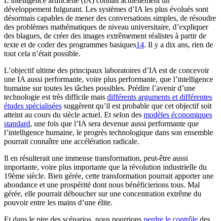
L’intelligence artificielle (IA) connaît actuellement un
développement fulgurant. Les systèmes d’IA les plus évolués sont
désormais capables de mener des conversations simples, de résoudre
des problèmes mathématiques de niveau universitaire, d’expliquer
des blagues, de créer des images extrêmement réalistes à partir de
texte et de coder des programmes basiques⁠
14
. Il y a dix ans, rien de
tout cela n’était possible.
L’objectif ultime des principaux laboratoires d’IA est de concevoir
une IA aussi performante, voire plus performante, que l’intelligence
humaine sur toutes les tâches possibles. Prédire l’avenir d’une
technologie est très difficile mais
différents arguments et différentes
études spécialisées
suggèrent qu’il est probable que cet objectif soit
atteint au cours du siècle actuel. Et selon des
modèles économiques
standard
, une fois que l’IA sera devenue aussi performante que
l’intelligence humaine, le progrès technologique dans son ensemble
pourrait connaître une accélération radicale.
Il en résulterait une immense transformation, peut-être aussi
importante, voire plus importante que la révolution industrielle du
19ème siècle. Bien gérée, cette transformation pourrait apporter une
abondance et une prospérité dont nous bénéficierions tous. Mal
gérée, elle pourrait déboucher sur une concentration extrême du
pouvoir entre les mains d’une élite.
Et dans le pire des scénarios, nous pourrions
perdre le contrôle
des