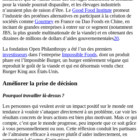
pour la viande pourrait disparaître, et les élevages industriels
n’auraient plus de raison d’être. Le
Good Food Institute
promeut
l’industrie des protéines alternatives en participant à la création de
sociétés comme
Gourmey
en France ou Dao Foods en Chine, en
incitant de grandes entreprises à entrer sur ce segment (notamment
JBS, la plus grande multinationale de la viande) et en obtenant des
dizaines de millions de dollars d’aides gouvernementales⁠
20
.
La fondation Open Philanthropy a été l’un des premiers
investisseurs
dans l’entreprise
Impossible Foods
, dont un produit
phare est l’Impossible Burger, un burger entièrement végane qui
reproduit le goût de la viande et qui est désormais vendu chez
Burger King aux États-Unis.
Améliorer la prise de décision
Pourquoi travailler là-dessus ?
Les personnes qui veulent avoir un impact positif sur le monde ont
tendance à vouloir s’attaquer
directement
à un problème, car voir les
résultats concrets de leurs actions est bien plus motivant. Mais ce qui
compte, c’est que le monde progresse, peu importe que ce soit grâce
à vous personnellement ou non. Cette réflexion conduit les partisans
de l’altruisme efficace à essayer plutôt d’aider indirectement, en
permettant à d’autres d’agir mieux.