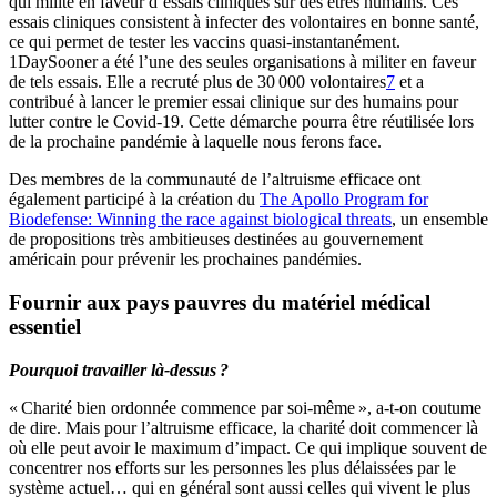
qui milite en faveur d’essais cliniques sur des êtres humains. Ces
essais cliniques consistent à infecter des volontaires en bonne santé,
ce qui permet de tester les vaccins quasi-instantanément.
1DaySooner a été l’une des seules organisations à militer en faveur
de tels essais. Elle a recruté plus de 30 000 volontaires⁠
7
et a
contribué à lancer le premier essai clinique sur des humains pour
lutter contre le Covid-19. Cette démarche pourra être réutilisée lors
de la prochaine pandémie à laquelle nous ferons face.
Des membres de la communauté de l’altruisme efficace ont
également participé à la création du
The Apollo Program for
Biodefense: Winning the race against biological threats
, un ensemble
de propositions très ambitieuses destinées au gouvernement
américain pour prévenir les prochaines pandémies.
Fournir aux pays pauvres du matériel médical
essentiel
Pourquoi travailler là-dessus ?
« Charité bien ordonnée commence par soi-même », a-t-on coutume
de dire. Mais pour l’altruisme efficace, la charité doit commencer là
où elle peut avoir le maximum d’impact. Ce qui implique souvent de
concentrer nos efforts sur les personnes les plus délaissées par le
système actuel… qui en général sont aussi celles qui vivent le plus