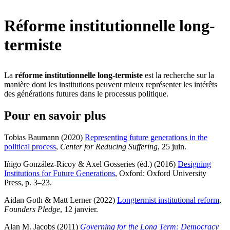
Réforme institutionnelle long-
termiste
La
réforme institutionnelle long-termiste
est la recherche sur la
manière dont les institutions peuvent mieux représenter les intérêts
des générations futures dans le processus politique.
Pour en savoir plus
Tobias Baumann (2020)
Representing future generations in the
political process
,
Center for Reducing Suffering
, 25 juin
.
Iñigo González-Ricoy & Axel Gosseries (éd.) (2016)
Designing
Institutions for Future Generations
, Oxford: Oxford University
Press, p. 3–23
.
Aidan Goth & Matt Lerner (2022)
Longtermist institutional reform
,
Founders Pledge
, 12 janvier
.
Alan M. Jacobs (2011)
Governing for the Long Term: Democracy