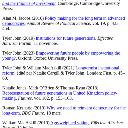
and the Politics of Investment
, Cambridge: Cambridge University
Press
.
Alan M. Jacobs (2016)
Policy making for the long term in advanced
democracies
,
Annual Review of Political Science
, vol. 19, p. 433–
454
.
Tyler John (2019)
Institutions for future generations
,
Effective
Altruism Forum
, 11 novembre
.
Tyler John (2023)
Empowering future people by empowering the
young?
, Oxford: Oxford University Press
.
Tyler John & William MacAskill (2021)
Longtermist institutional
reform
, édité par Natalie Cargill & Tyler John, London: First, p. 45–
60
.
Natalie Jones, Mark O’Brien & Thomas Ryan (2018)
Representation of future generations in United Kingdom policy-
making
,
Futures
, vol. 102, p. 153–163
.
Roman Krznaric (2019)
Why we need to reinvent democracy for the
long-term
,
BBC Future
, 18 mars
.
William MacAskill (2019)
Age-weighted voting
,
Effective Altruism
Forum
, 12 juillet
.