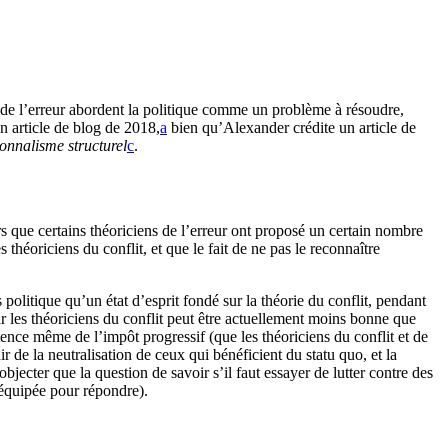
de l’erreur abordent la politique comme un problème à résoudre,
 article de blog de 2018,⁠
a
bien qu’Alexander crédite un article de
ionnalisme structurel
c
.
lors que certains théoriciens de l’erreur ont proposé un certain nombre
s théoriciens du conflit, et que le fait de ne pas le reconnaître
 politique qu’un état d’esprit fondé sur la théorie du conflit, pendant
par les théoriciens du conflit peut être actuellement moins bonne que
stence même de l’impôt progressif (que les théoriciens du conflit et de
e la neutralisation de ceux qui bénéficient du statu quo, et la
objecter que la question de savoir s’il faut essayer de lutter contre des
l équipée pour répondre).