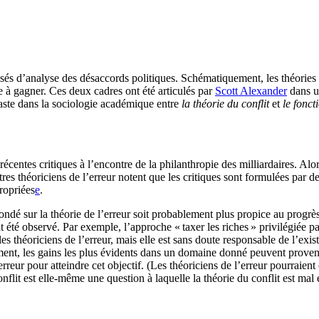
és d’analyse des désaccords politiques. Schématiquement, les théories 
re à gagner. Ces deux cadres ont été articulés par
Scott Alexander
dans un
aste dans la sociologie académique entre
la théorie du conflit
et
le fonct
s récentes critiques à l’encontre de la philanthropie des milliardaires. A
tres théoriciens de l’erreur notent que les critiques sont formulées par de
opriées⁠
e
.
fondé sur la théorie de l’erreur soit probablement plus propice au progrès
fait été observé. Par exemple, l’approche « taxer les riches » privilégiée 
es théoriciens de l’erreur, mais elle est sans doute responsable de l’exi
, les gains les plus évidents dans un domaine donné peuvent provenir d
rreur pour atteindre cet objectif. (Les théoriciens de l’erreur pourraient 
onflit est elle-même une question à laquelle la théorie du conflit est ma