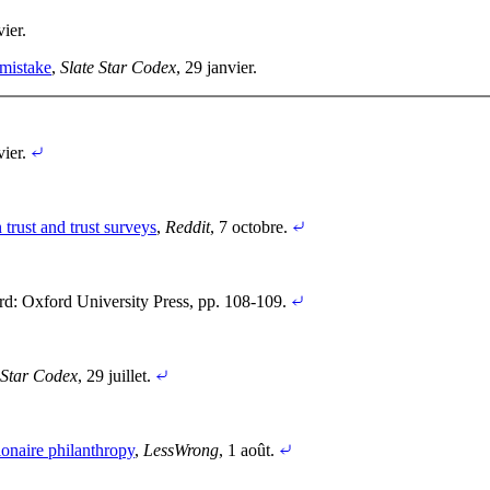
vier
.
 mistake
,
Slate Star Codex
, 29 janvier
.
vier
.
trust and trust surveys
,
Reddit
, 7 octobre
.
ord: Oxford University Press
, pp. 108-109
.
 Star Codex
, 29 juillet
.
lionaire philanthropy
,
LessWrong
, 1 août
.