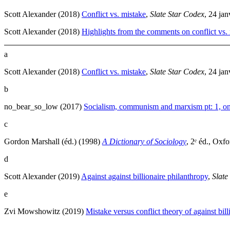
Scott Alexander (2018)
Conflict vs. mistake
,
Slate Star Codex
, 24 jan
Scott Alexander (2018)
Highlights from the comments on conflict vs.
a
Scott Alexander (2018)
Conflict vs. mistake
,
Slate Star Codex
, 24 jan
b
no_bear_so_low (2017)
Socialism, communism and marxism pt: 1, on 
c
Gordon Marshall (éd.) (1998)
A Dictionary of Sociology
, 2ᵉ éd., Oxf
d
Scott Alexander (2019)
Against against billionaire philanthropy
,
Slate
e
Zvi Mowshowitz (2019)
Mistake versus conflict theory of against bil