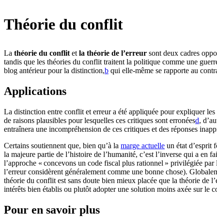
Théorie du conflit
La
théorie du conflit
et
la théorie de l’erreur
sont deux cadres oppos
tandis que les théories du conflit traitent la politique comme une guer
blog antérieur pour la distinction,⁠
b
qui elle-même se rapporte au contr
Applications
La distinction entre conflit et erreur a été appliquée pour expliquer le
de raisons plausibles pour lesquelles ces critiques sont erronées⁠
d
, d’au
entraînera une incompréhension de ces critiques et des réponses inappr
Certains soutiennent que, bien qu’à la
marge actuelle
un état d’esprit 
la majeure partie de l’histoire de l’humanité, c’est l’inverse qui a en 
l’approche « concevons un code fiscal plus rationnel » privilégiée par l
l’erreur considèrent généralement comme une bonne chose). Globalement
théorie du conflit est sans doute bien mieux placée que la théorie de l’e
intérêts bien établis ou plutôt adopter une solution moins axée sur le c
Pour en savoir plus