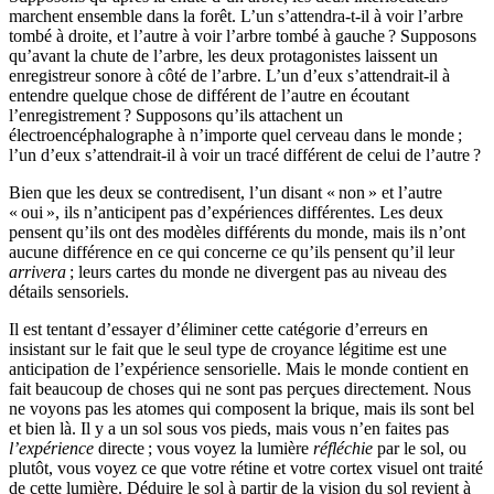
marchent ensemble dans la forêt. L’un s’attendra-t-il à voir l’arbre
tombé à droite, et l’autre à voir l’arbre tombé à gauche ? Supposons
qu’avant la chute de l’arbre, les deux protagonistes laissent un
enregistreur sonore à côté de l’arbre. L’un d’eux s’attendrait-il à
entendre quelque chose de différent de l’autre en écoutant
l’enregistrement ? Supposons qu’ils attachent un
électroencéphalographe à n’importe quel cerveau dans le monde ;
l’un d’eux s’attendrait-il à voir un tracé différent de celui de l’autre ?
Bien que les deux se contredisent, l’un disant « non » et l’autre
« oui », ils n’anticipent pas d’expériences différentes. Les deux
pensent qu’ils ont des modèles différents du monde, mais ils n’ont
aucune différence en ce qui concerne ce qu’ils pensent qu’il leur
arrivera
; leurs cartes du monde ne divergent pas au niveau des
détails sensoriels.
Il est tentant d’essayer d’éliminer cette catégorie d’erreurs en
insistant sur le fait que le seul type de croyance légitime est une
anticipation de l’expérience sensorielle. Mais le monde contient en
fait beaucoup de choses qui ne sont pas perçues directement. Nous
ne voyons pas les atomes qui composent la brique, mais ils sont bel
et bien là. Il y a un sol sous vos pieds, mais vous n’en faites pas
l’expérience
directe ; vous voyez la lumière
réfléchie
par le sol, ou
plutôt, vous voyez ce que votre rétine et votre cortex visuel ont traité
de cette lumière. Déduire le sol à partir de la vision du sol revient à