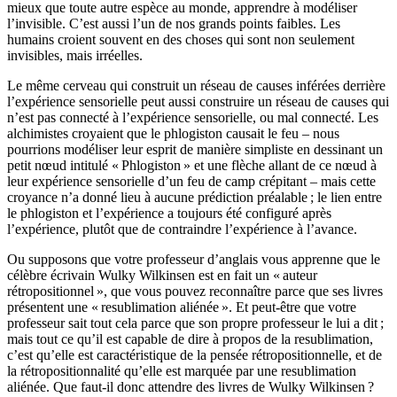
mieux que toute autre espèce au monde, apprendre à modéliser
l’invisible. C’est aussi l’un de nos grands points faibles. Les
humains croient souvent en des choses qui sont non seulement
invisibles, mais irréelles.
Le même cerveau qui construit un réseau de causes inférées derrière
l’expérience sensorielle peut aussi construire un réseau de causes qui
n’est pas connecté à l’expérience sensorielle, ou mal connecté. Les
alchimistes croyaient que le phlogiston causait le feu – nous
pourrions modéliser leur esprit de manière simpliste en dessinant un
petit nœud intitulé « Phlogiston » et une flèche allant de ce nœud à
leur expérience sensorielle d’un feu de camp crépitant – mais cette
croyance n’a donné lieu à aucune prédiction préalable ; le lien entre
le phlogiston et l’expérience a toujours été configuré après
l’expérience, plutôt que de contraindre l’expérience à l’avance.
Ou supposons que votre professeur d’anglais vous apprenne que le
célèbre écrivain Wulky Wilkinsen est en fait un « auteur
rétropositionnel », que vous pouvez reconnaître parce que ses livres
présentent une « resublimation aliénée ». Et peut-être que votre
professeur sait tout cela parce que son propre professeur le lui a dit ;
mais tout ce qu’il est capable de dire à propos de la resublimation,
c’est qu’elle est caractéristique de la pensée rétropositionnelle, et de
la rétropositionnalité qu’elle est marquée par une resublimation
aliénée. Que faut-il donc attendre des livres de Wulky Wilkinsen ?