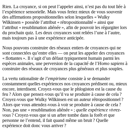
Rien. La croyance, si on peut l’appeler ainsi, n’est pas du tout liée à
l’expérience sensorielle. Mais vous feriez mieux de vous souvenir
des affirmations propositionnelles selon lesquelles « Wulky
Wilkinsen » possède l’attribut « rétropositionnalité » ainsi que
l’attribut « resublimation aliénée », afin de pouvoir les régurgiter lors
du prochain quiz. Les deux croyances sont reliées l’une à l’autre,
mais toujours pas à une expérience anticipée.
Nous pouvons construire des réseaux entiers de croyances qui ne
sont connectées qu’entre elles — on peut les appeler des croyances
« flottantes ». Il s’agit d’un défaut typiquement humain parmi les
espèces animales, une perversion de la capacité de l’
Homo sapiens
à
construire des réseaux de croyances plus généraux et plus souples.
La vertu rationaliste de
l’empirisme
consiste à se demander
constamment quelles expériences nos croyances prédisent ou, mieux
encore, interdisent. Croyez-vous que le phlogiston est la cause du
feu ? Alors que pensez-vous qu’il va se produire à cause de cela ?
Croyez-vous que Wulky Wilkinsen est un auteur rétropositionnel ?
Alors que vous attendez-vous à voir se produire à cause de cela ?
Non, pas une « resublimation aliénée » ;
quelle expérience vivrez-
vous
? Croyez-vous que si un arbre tombe dans la forêt et que
personne ne l’entend, il fait quand même un bruit ? Quelle
expérience doit donc vous arriver ?