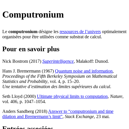
Computronium
Le
computronium
désigne les
ressources de l’univers
optimalement
organisées pour être utilisées comme substrat de calcul.
Pour en savoir plus
Nick Bostrom (2017)
Superintelligence
, Malakoff: Dunod
.
Hans J. Bremermann (1967)
Quantum noise and information
,
Proceedings of the Fifth Berkeley Symposium on Mathematical
Statistics and Probability
, vol. 4, p. 15–20
.
Une tentative d’estimation des limites supérieures du calcul
.
Seth Lloyd (2000)
Ultimate physical limits to computation
,
Nature
,
vol. 406, p. 1047–1054
.
Anders Sandberg (2018)
Answer to “computronium and time
dilation and Bremermann’s limit”
,
Stack Exchange
, 23 mai
.
Entrées associées