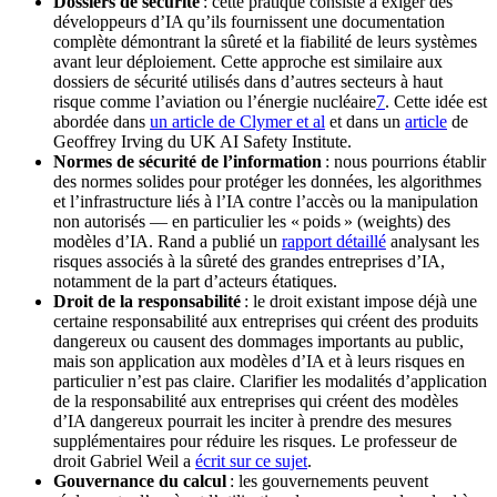
Dossiers de sécurité
: cette pratique consiste à exiger des
développeurs d’IA qu’ils fournissent une documentation
complète démontrant la sûreté et la fiabilité de leurs systèmes
avant leur déploiement. Cette approche est similaire aux
dossiers de sécurité utilisés dans d’autres secteurs à haut
risque comme l’aviation ou l’énergie nucléaire⁠
7
. Cette idée est
abordée dans
un article de Clymer et al
et dans un
article
de
Geoffrey Irving du UK AI Safety Institute.
Normes de sécurité de l’information
: nous pourrions établir
des normes solides pour protéger les données, les algorithmes
et l’infrastructure liés à l’IA contre l’accès ou la manipulation
non autorisés — en particulier les « poids » (weights) des
modèles d’IA. Rand a publié un
rapport détaillé
analysant les
risques associés à la sûreté des grandes entreprises d’IA,
notamment de la part d’acteurs étatiques.
Droit de la responsabilité
: le droit existant impose déjà une
certaine responsabilité aux entreprises qui créent des produits
dangereux ou causent des dommages importants au public,
mais son application aux modèles d’IA et à leurs risques en
particulier n’est pas claire. Clarifier les modalités d’application
de la responsabilité aux entreprises qui créent des modèles
d’IA dangereux pourrait les inciter à prendre des mesures
supplémentaires pour réduire les risques. Le professeur de
droit Gabriel Weil a
écrit sur ce sujet
.
Gouvernance du calcul
: les gouvernements peuvent