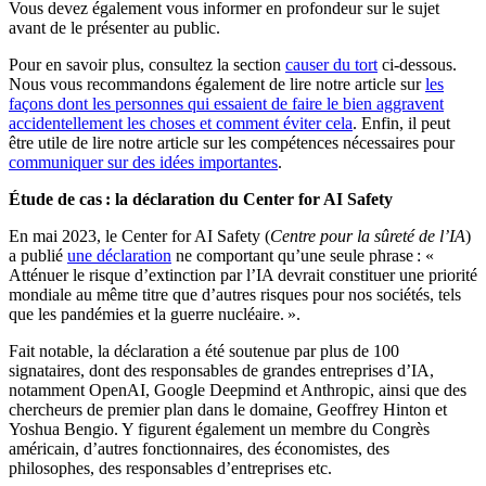
Vous devez également vous informer en profondeur sur le sujet
avant de le présenter au public.
Pour en savoir plus, consultez la section
causer du tort
ci-dessous.
Nous vous recommandons également de lire notre article sur
les
façons dont les personnes qui essaient de faire le bien aggravent
accidentellement les choses et comment éviter cela
. Enfin, il peut
être utile de lire notre article sur les compétences nécessaires pour
communiquer sur des idées importantes
.
Étude de cas : la déclaration du Center for AI Safety
En mai 2023, le Center for AI Safety (
Centre pour la sûreté de l’IA
)
a publié
une déclaration
ne comportant qu’une seule phrase :
«
Atténuer le risque d’extinction par l’IA devrait constituer une priorité
mondiale au même titre que d’autres risques pour nos sociétés, tels
que les pandémies et la guerre nucléaire.
»
.
Fait notable, la déclaration a été soutenue par plus de 100
signataires, dont des responsables de grandes entreprises d’IA,
notamment OpenAI, Google Deepmind et Anthropic, ainsi que des
chercheurs de premier plan dans le domaine, Geoffrey Hinton et
Yoshua Bengio. Y figurent également un membre du Congrès
américain, d’autres fonctionnaires, des économistes, des
philosophes, des responsables d’entreprises etc.