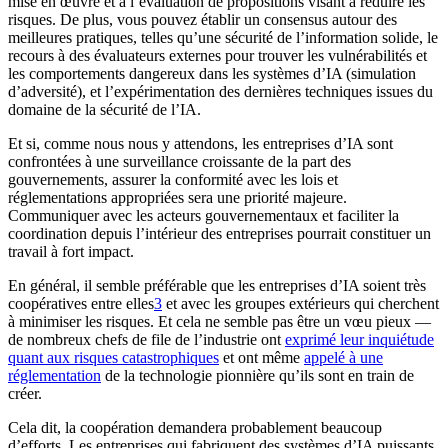
mise en œuvre et à l’évaluation de propositions visant à réduire les
risques. De plus, vous pouvez établir un consensus autour des
meilleures pratiques, telles qu’une sécurité de l’information solide, le
recours à des évaluateurs externes pour trouver les vulnérabilités et
les comportements dangereux dans les systèmes d’IA (simulation
d’adversité), et l’expérimentation des dernières techniques issues du
domaine de la sécurité de l’IA.
Et si, comme nous nous y attendons, les entreprises d’IA sont
confrontées à une surveillance croissante de la part des
gouvernements, assurer la conformité avec les lois et
réglementations appropriées sera une priorité majeure.
Communiquer avec les acteurs gouvernementaux et faciliter la
coordination depuis l’intérieur des entreprises pourrait constituer un
travail à fort impact.
En général, il semble préférable que les entreprises d’IA soient très
coopératives entre elles⁠
3
et avec les groupes extérieurs qui cherchent
à minimiser les risques. Et cela ne semble pas être un vœu pieux —
de nombreux chefs de file de l’industrie ont
exprimé leur inquiétude
quant aux risques catastrophiques
et ont même
appelé à une
réglementation
de la technologie pionnière qu’ils sont en train de
créer.
Cela dit, la coopération demandera probablement beaucoup
d’efforts. Les entreprises qui fabriquent des systèmes d’IA puissants