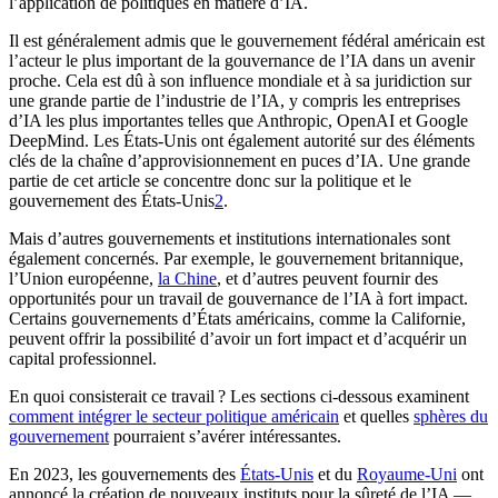
l’application de politiques en matière d’IA.
Il est généralement admis que le gouvernement fédéral américain est
l’acteur le plus important de la gouvernance de l’IA dans un avenir
proche. Cela est dû à son influence mondiale et à sa juridiction sur
une grande partie de l’industrie de l’IA, y compris les entreprises
d’IA les plus importantes telles que Anthropic, OpenAI et Google
DeepMind. Les États-Unis ont également autorité sur des éléments
clés de la chaîne d’approvisionnement en puces d’IA. Une grande
partie de cet article se concentre donc sur la politique et le
gouvernement des États-Unis⁠
2
.
Mais d’autres gouvernements et institutions internationales sont
également concernés. Par exemple, le gouvernement britannique,
l’Union européenne,
la Chine
, et d’autres peuvent fournir des
opportunités pour un travail de gouvernance de l’IA à fort impact.
Certains gouvernements d’États américains, comme la Californie,
peuvent offrir la possibilité d’avoir un fort impact et d’acquérir un
capital professionnel.
En quoi consisterait ce travail ? Les sections ci-dessous examinent
comment intégrer le secteur politique américain
et quelles
sphères du
gouvernement
pourraient s’avérer intéressantes.
En 2023, les gouvernements des
États-Unis
et du
Royaume-Uni
ont
annoncé la création de nouveaux instituts pour la sûreté de l’IA —