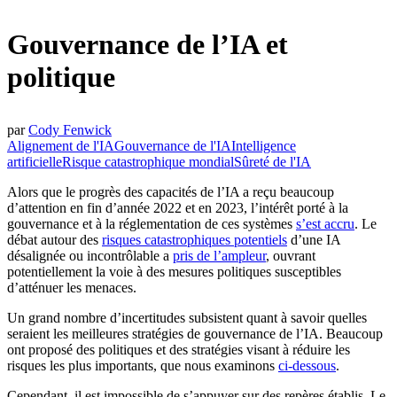
Gouvernance de l’IA et
politique
par
Cody Fenwick
Alignement de l'IA
Gouvernance de l'IA
Intelligence
artificielle
Risque catastrophique mondial
Sûreté de l'IA
Alors que le progrès des capacités de l’IA a reçu beaucoup
d’attention en fin d’année 2022 et en 2023, l’intérêt porté à la
gouvernance et à la réglementation de ces systèmes
s’est accru
. Le
débat autour des
risques catastrophiques potentiels
d’une IA
désalignée ou incontrôlable a
pris de l’ampleur
, ouvrant
potentiellement la voie à des mesures politiques susceptibles
d’atténuer les menaces.
Un grand nombre d’incertitudes subsistent quant à savoir quelles
seraient les meilleures stratégies de gouvernance de l’IA. Beaucoup
ont proposé des politiques et des stratégies visant à réduire les
risques les plus importants, que nous examinons
ci-dessous
.
Cependant, il est impossible de s’appuyer sur des repères établis. Le