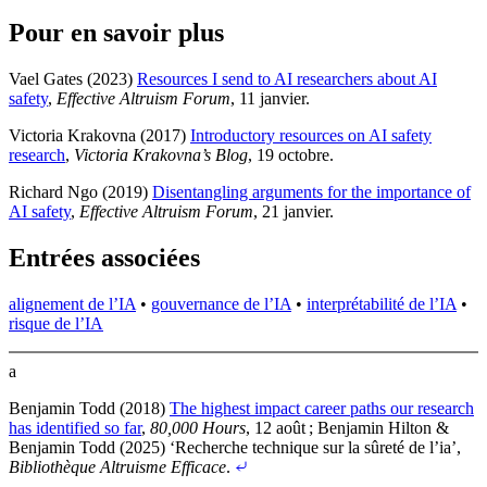
Pour en savoir plus
Vael Gates (2023)
Resources I send to AI researchers about AI
safety
,
Effective Altruism Forum
, 11 janvier
.
Victoria Krakovna (2017)
Introductory resources on AI safety
research
,
Victoria Krakovna’s Blog
, 19 octobre
.
Richard Ngo (2019)
Disentangling arguments for the importance of
AI safety
,
Effective Altruism Forum
, 21 janvier
.
Entrées associées
alignement de l’IA
•
gouvernance de l’IA
•
interprétabilité de l’IA
•
risque de l’IA
a
Benjamin Todd (2018)
The highest impact career paths our research
has identified so far
,
80,000 Hours
, 12 août
;
Benjamin Hilton &
Benjamin Todd (2025) ‘Recherche technique sur la sûreté de l’ia’,
Bibliothèque Altruisme Efficace
.