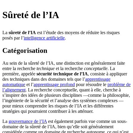
Sûreté de l’IA
La
sûreté de l’IA
est l’étude des moyens de réduire les risques
posés par l’
intelligence artificielle
.
Catégorisation
Au sein de la sûreté de l’IA, une distinction est généralement faite
entre la recherche
technique
et la recherche
conceptuelle
. La
première, appelée
sécurité technique de l’IA
, consiste à appliquer
des techniques dans des domaines tels que l’
apprentissage
automatique
et l’
apprentissage profond
pour résoudre le
problème de
l’alignement
. La recherche conceptuelle, quant à elle, cherche à
s’inspirer des idées de plusieurs disciplines —comme la philosophie,
l’ingénierie de la sécurité et l’analyse des systèmes complexes —
pour mieux comprendre les risques de l’IA et les différentes
stratégies qui pourraient contribuer à les atténuer.
La
gouvernance de l’IA
est également parfois vue comme un sous-
domaine de la sûreté de l’IA, bien qu’elle soit généralement
considérée comme un domaine de recherche autonome, ce qui n’est