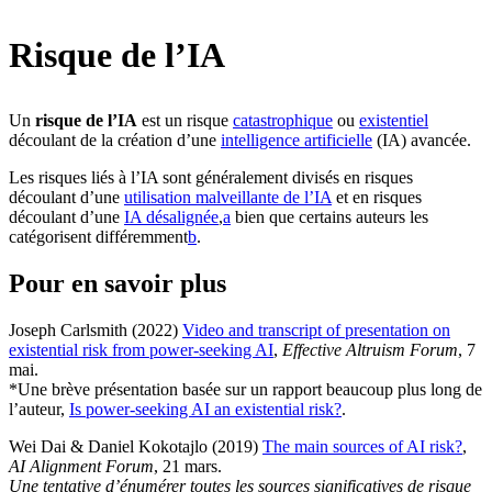
Risque de l’IA
Un
risque de l’IA
est un risque
catastrophique
ou
existentiel
découlant de la création d’une
intelligence artificielle
(IA) avancée.
Les risques liés à l’IA sont généralement divisés en risques
découlant d’une
utilisation malveillante de l’IA
et en risques
découlant d’une
IA désalignée
,⁠
a
bien que certains auteurs les
catégorisent différemment⁠
b
.
Pour en savoir plus
Joseph Carlsmith (2022)
Video and transcript of presentation on
existential risk from power-seeking AI
,
Effective Altruism Forum
, 7
mai
.
*Une brève présentation basée sur un rapport beaucoup plus long de
l’auteur,
Is power-seeking AI an existential risk?
.
Wei Dai & Daniel Kokotajlo (2019)
The main sources of AI risk?
,
AI Alignment Forum
, 21 mars
.
Une tentative d’énumérer toutes les sources significatives de risque