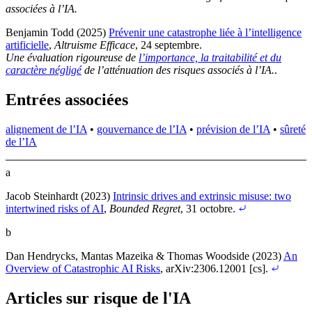
associées à l’IA.
Benjamin Todd (2025)
Prévenir une catastrophe liée à l’intelligence
artificielle
,
Altruisme Efficace
, 24 septembre
.
Une évaluation rigoureuse de
l’importance, la traitabilité et du
caractère négligé
de l’atténuation des risques associés à l’IA.
.
Entrées associées
alignement de l’IA
•
gouvernance de l’IA
•
prévision de l’IA
•
sûreté
de l’IA
a
Jacob Steinhardt (2023)
Intrinsic drives and extrinsic misuse: two
intertwined risks of AI
,
Bounded Regret
, 31 octobre
.
b
Dan Hendrycks, Mantas Mazeika & Thomas Woodside (2023)
An
Overview of Catastrophic AI Risks
, arXiv:2306.12001 [cs]
.
Articles sur risque de l'IA