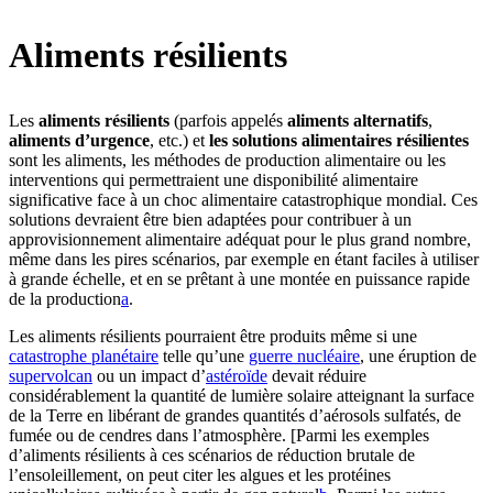
Aliments résilients
Les
aliments résilients
(parfois appelés
aliments alternatifs
,
aliments d’urgence
, etc.) et
les solutions alimentaires résilientes
sont les aliments, les méthodes de production alimentaire ou les
interventions qui permettraient une disponibilité alimentaire
significative face à un choc alimentaire catastrophique mondial. Ces
solutions devraient être bien adaptées pour contribuer à un
approvisionnement alimentaire adéquat pour le plus grand nombre,
même dans les pires scénarios, par exemple en étant faciles à utiliser
à grande échelle, et en se prêtant à une montée en puissance rapide
de la production⁠
a
.
Les aliments résilients pourraient être produits même si une
catastrophe planétaire
telle qu’une
guerre nucléaire
, une éruption de
supervolcan
ou un impact d’
astéroïde
devait réduire
considérablement la quantité de lumière solaire atteignant la surface
de la Terre en libérant de grandes quantités d’aérosols sulfatés, de
fumée ou de cendres dans l’atmosphère. [Parmi les exemples
d’aliments résilients à ces scénarios de réduction brutale de
l’ensoleillement, on peut citer les algues et les protéines