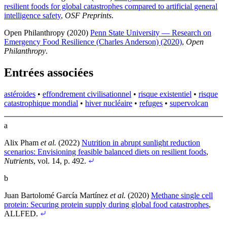
resilient foods for global catastrophes compared to artificial general
intelligence safety
,
OSF Preprints
.
Open Philanthropy (2020)
Penn State University — Research on
Emergency Food Resilience (Charles Anderson) (2020)
,
Open
Philanthropy
.
Entrées associées
astéroides
•
effondrement civilisationnel
•
risque existentiel
•
risque
catastrophique mondial
•
hiver nucléaire
•
refuges
•
supervolcan
a
Alix Pham
et al.
(2022)
Nutrition in abrupt sunlight reduction
scenarios: Envisioning feasible balanced diets on resilient foods
,
Nutrients
, vol. 14, p. 492
.
b
Juan Bartolomé García Martínez
et al.
(2020)
Methane single cell
protein: Securing protein supply during global food catastrophes
,
ALLFED
.