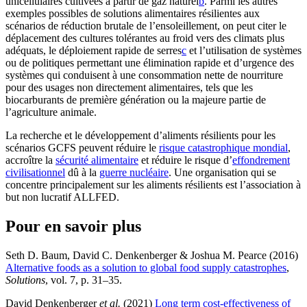
unicellulaires cultivées à partir de gaz naturel⁠
b
. Parmi les autres
exemples possibles de solutions alimentaires résilientes aux
scénarios de réduction brutale de l’ensoleillement, on peut citer le
déplacement des cultures tolérantes au froid vers des climats plus
adéquats, le déploiement rapide de serres⁠
c
et l’utilisation de systèmes
ou de politiques permettant une élimination rapide et d’urgence des
systèmes qui conduisent à une consommation nette de nourriture
pour des usages non directement alimentaires, tels que les
biocarburants de première génération ou la majeure partie de
l’agriculture animale.
La recherche et le développement d’aliments résilients pour les
scénarios GCFS peuvent réduire le
risque catastrophique mondial
,
accroître la
sécurité alimentaire
et réduire le risque d’
effondrement
civilisationnel
dû à la
guerre nucléaire
. Une organisation qui se
concentre principalement sur les aliments résilients est l’association à
but non lucratif ALLFED.
Pour en savoir plus
Seth D. Baum, David C. Denkenberger & Joshua M. Pearce (2016)
Alternative foods as a solution to global food supply catastrophes
,
Solutions
, vol. 7, p. 31–35
.
David Denkenberger
et al.
(2021)
Long term cost-effectiveness of