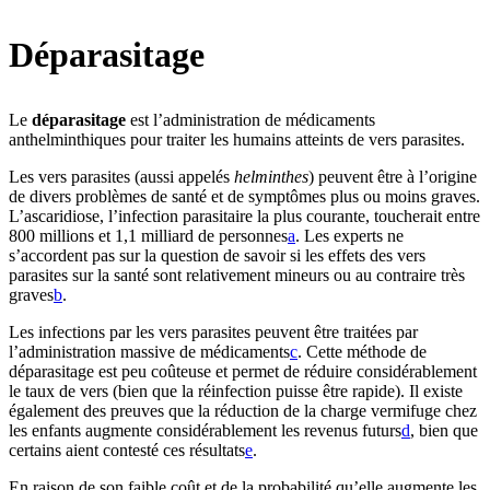
Déparasitage
Le
déparasitage
est l’administration de médicaments
anthelminthiques pour traiter les humains atteints de vers parasites.
Les vers parasites (aussi appelés
helminthes
) peuvent être à l’origine
de divers problèmes de santé et de symptômes plus ou moins graves.
L’ascaridiose, l’infection parasitaire la plus courante, toucherait entre
800 millions et 1,1 milliard de personnes⁠
a
. Les experts ne
s’accordent pas sur la question de savoir si les effets des vers
parasites sur la santé sont relativement mineurs ou au contraire très
graves⁠
b
.
Les infections par les vers parasites peuvent être traitées par
l’administration massive de médicaments⁠
c
. Cette méthode de
déparasitage est peu coûteuse et permet de réduire considérablement
le taux de vers (bien que la réinfection puisse être rapide). Il existe
également des preuves que la réduction de la charge vermifuge chez
les enfants augmente considérablement les revenus futurs⁠
d
, bien que
certains aient contesté ces résultats⁠
e
.
En raison de son faible coût et de la probabilité qu’elle augmente les