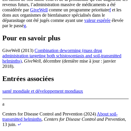
revenus futurs, l’administration massive de médicaments a été
considérée par
GiveWell
comme un programme prioritaire⁠
f
et les
dons aux organismes de bienfaisance spécialisés dans le
déparasitage ont été jugés comme ayant une
valeur espérée
élevée
par le passé⁠
g
.
Pour en savoir plus
GiveWell (2013)
Combination deworming (mass drug
administration targeting both schistosomiasis and soil-transmitted
helminths)
,
GiveWell
, décembre (dernière mise à jour : janvier
2018)
.
Entrées associées
santé mondiale et développement mondiaux
a
Centers for Disease Control and Prevention (2024)
About soil-
transmitted helminths
,
Centers for Disease Control and Prevention
,
13 juin
.