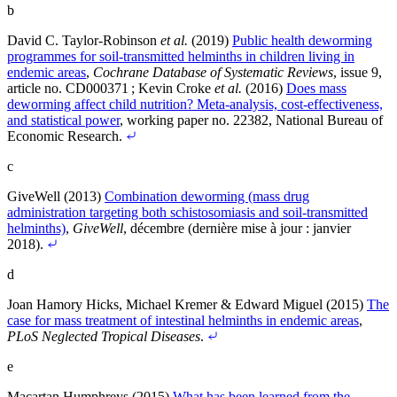
b
David C. Taylor‐Robinson
et al.
(2019)
Public health deworming
programmes for soil-transmitted helminths in children living in
endemic areas
,
Cochrane Database of Systematic Reviews
, issue 9,
article no. CD000371
;
Kevin Croke
et al.
(2016)
Does mass
deworming affect child nutrition? Meta-analysis, cost-effectiveness,
and statistical power
, working paper no. 22382, National Bureau of
Economic Research
.
c
GiveWell (2013)
Combination deworming (mass drug
administration targeting both schistosomiasis and soil-transmitted
helminths)
,
GiveWell
, décembre (dernière mise à jour : janvier
2018)
.
d
Joan Hamory Hicks, Michael Kremer & Edward Miguel (2015)
The
case for mass treatment of intestinal helminths in endemic areas
,
PLoS Neglected Tropical Diseases
.
e
Macartan Humphreys (2015)
What has been learned from the