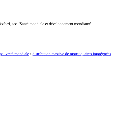
Oxford
, sec. 'Santé mondiale et développement mondiaux'
.
pauvreté mondiale
•
distribution massive de moustiquaires imprégnées