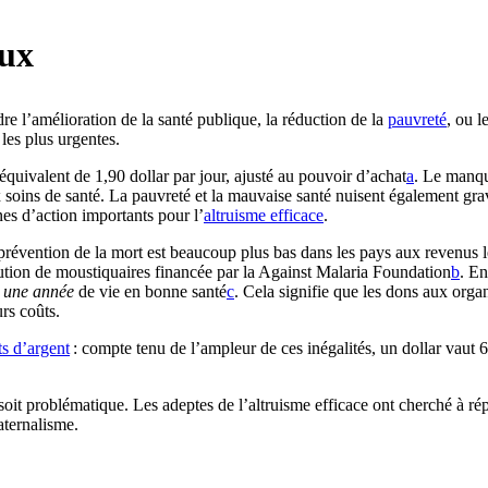
aux
e l’amélioration de la santé publique, la réduction de la
pauvreté
, ou l
les plus urgentes.
uivalent de 1,90 dollar par jour, ajusté au pouvoir d’achat⁠
a
. Le manqu
ux soins de santé. La pauvreté et la mauvaise santé nuisent également g
es d’action importants pour l’
altruisme efficace
.
 prévention de la mort est beaucoup plus bas dans les pays aux revenus l
ution de moustiquaires financée par la Against Malaria Foundation⁠
b
. En
r
une année
de vie en bonne santé⁠
c
. Cela signifie que les dons aux org
urs coûts.
ts d’argent
: compte tenu de l’ampleur de ces inégalités, un dollar vaut
 soit problématique. Les adeptes de l’altruisme efficace ont cherché à 
aternalisme.