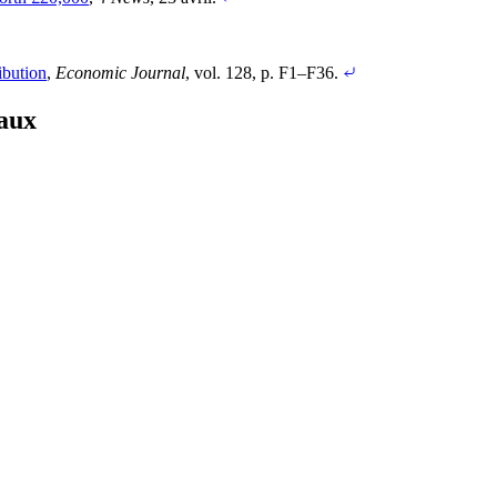
ibution
,
Economic Journal
, vol. 128, p. F1–F36
.
iaux