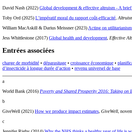
David Nash (2022)
Global development & effective altruism - A brief 
Toby Ord (2025)
L’impératif moral du rapport coût-efficacité
,
Altruis
William MacAskill & Darius Meissner (2023)
Acting on utilitarianism
Jess Whittlestone (2017)
Global health and development
,
Effective Al
Entrées associées
charge de morbidité
•
déparasitage
•
croissance économique
•
planific
d’insecticide à longue durée d’action
•
revenu universel de base
a
World Bank (2016)
Poverty and Shared Prosperity 2016: Taking on I
b
GiveWell (2021)
How we produce impact estimates
,
GiveWell
, novem
c
Jennifer Rigby (2014)
Why the NHS thinks a healthy year of life is 