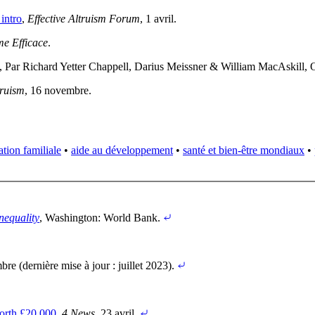
intro
,
Effective Altruism Forum
, 1 avril
.
me Efficace
.
, Par Richard Yetter Chappell, Darius Meissner & William MacAskill, 
truism
, 16 novembre
.
ation familiale
•
aide au développement
•
santé et bien-être mondiaux
•
nequality
, Washington: World Bank
.
bre (dernière mise à jour : juillet 2023)
.
worth £20,000
,
4 News
, 23 avril
.