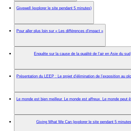
Givewell (explorer le site pendant 5 minutes)
Pour aller plus loin sur « Les différences d’impact »
Enquête sur la cause de la qualité de l’air en Asie du sud
Présentation du LEEP : Le projet d’élimination de l’exposition au p
Le monde est bien meilleur. Le monde est affreux. Le monde peut êt
Giving What We Can (explorer le site pendant 5 minutes