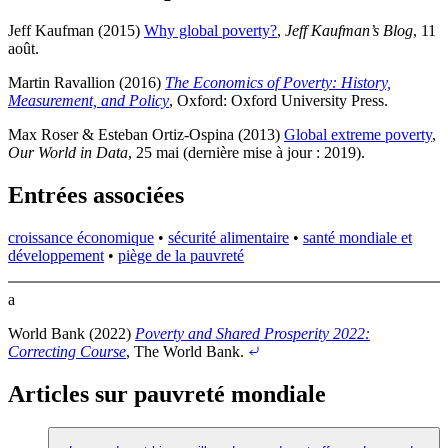
Jeff Kaufman (2015)
Why global poverty?
,
Jeff Kaufman’s Blog
, 11
août
.
Martin Ravallion (2016)
The Economics of Poverty: History,
Measurement, and Policy
, Oxford: Oxford University Press
.
Max Roser & Esteban Ortiz-Ospina (2013)
Global extreme poverty
,
Our World in Data
, 25 mai (dernière mise à jour : 2019)
.
Entrées associées
croissance économique
•
sécurité alimentaire
•
santé mondiale et
développement
•
piège de la pauvreté
a
World Bank (2022)
Poverty and Shared Prosperity 2022:
Correcting Course
, The World Bank
.
Articles sur pauvreté mondiale