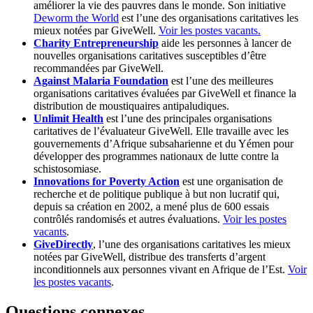
améliorer la vie des pauvres dans le monde. Son initiative
Deworm the World
est l’une des organisations caritatives les
mieux notées par GiveWell.
Voir les postes vacants.
Charity Entrepreneurship
aide les personnes à lancer de
nouvelles organisations caritatives susceptibles d’être
recommandées par GiveWell.
Against Malaria Foundation
est l’une des meilleures
organisations caritatives évaluées par GiveWell et finance la
distribution de moustiquaires antipaludiques.
Unlimit Health
est l’une des principales organisations
caritatives de l’évaluateur GiveWell. Elle travaille avec les
gouvernements d’Afrique subsaharienne et du Yémen pour
développer des programmes nationaux de lutte contre la
schistosomiase.
Innovations for Poverty Action
est une organisation de
recherche et de politique publique à but non lucratif qui,
depuis sa création en 2002, a mené plus de 600 essais
contrôlés randomisés et autres évaluations.
Voir les postes
vacants
.
GiveDirectly
, l’une des organisations caritatives les mieux
notées par GiveWell, distribue des transferts d’argent
inconditionnels aux personnes vivant en Afrique de l’Est.
Voir
les postes vacants
.
Questions connexes