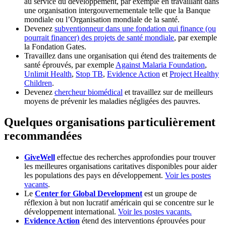
au service du développement, par exemple en travaillant dans
une organisation intergouvernementale telle que la Banque
mondiale ou l’Organisation mondiale de la santé.
Devenez
subventionneur dans une fondation qui finance (ou
pourrait financer) des projets de santé mondiale
, par exemple
la Fondation Gates.
Travaillez dans une organisation qui étend des traitements de
santé éprouvés, par exemple
Against Malaria Foundation
,
Unlimit Health
,
Stop TB
,
Evidence Action
et
Project Healthy
Children
.
Devenez
chercheur biomédical
et travaillez sur de meilleurs
moyens de prévenir les maladies négligées des pauvres.
Quelques organisations particulièrement
recommandées
GiveWell
effectue des recherches approfondies pour trouver
les meilleures organisations caritatives disponibles pour aider
les populations des pays en développement.
Voir les postes
vacants
.
Le
Center for Global Development
est un groupe de
réflexion à but non lucratif américain qui se concentre sur le
développement international.
Voir les postes vacants.
Evidence Action
étend des interventions éprouvées pour