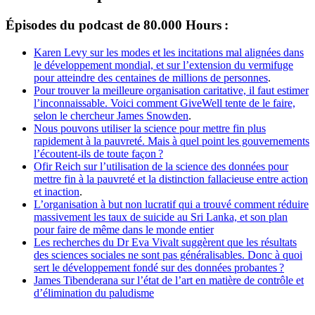
Épisodes du podcast de 80.000 Hours :
Karen Levy sur les modes et les incitations mal alignées dans
le développement mondial, et sur l’extension du vermifuge
pour atteindre des centaines de millions de personnes
.
Pour trouver la meilleure organisation caritative, il faut estimer
l’inconnaissable. Voici comment GiveWell tente de le faire,
selon le chercheur James Snowden
.
Nous pouvons utiliser la science pour mettre fin plus
rapidement à la pauvreté. Mais à quel point les gouvernements
l’écoutent-ils de toute façon ?
Ofir Reich sur l’utilisation de la science des données pour
mettre fin à la pauvreté et la distinction fallacieuse entre action
et inaction
.
L’organisation à but non lucratif qui a trouvé comment réduire
massivement les taux de suicide au Sri Lanka, et son plan
pour faire de même dans le monde entier
Les recherches du Dr Eva Vivalt suggèrent que les résultats
des sciences sociales ne sont pas généralisables. Donc à quoi
sert le développement fondé sur des données probantes ?
James Tibenderana sur l’état de l’art en matière de contrôle et
d’élimination du paludisme