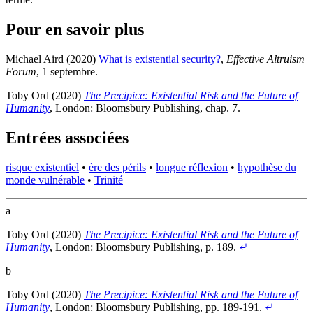
Pour en savoir plus
Michael Aird (2020)
What is existential security?
,
Effective Altruism
Forum
, 1 septembre
.
Toby Ord (2020)
The Precipice: Existential Risk and the Future of
Humanity
, London: Bloomsbury Publishing
, chap. 7
.
Entrées associées
risque existentiel
•
ère des périls
•
longue réflexion
•
hypothèse du
monde vulnérable
•
Trinité
a
Toby Ord (2020)
The Precipice: Existential Risk and the Future of
Humanity
, London: Bloomsbury Publishing
, p. 189
.
b
Toby Ord (2020)
The Precipice: Existential Risk and the Future of
Humanity
, London: Bloomsbury Publishing
, pp. 189-191
.