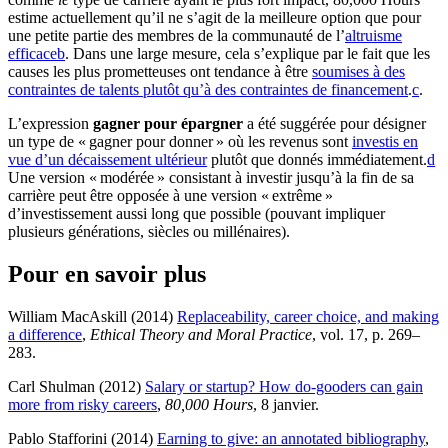
estime actuellement qu’il ne s’agit de la meilleure option que pour
une petite partie des membres de la communauté de l’
altruisme
efficace
b
. Dans une large mesure, cela s’explique par le fait que les
causes les plus prometteuses ont tendance à être
soumises à des
contraintes de talents plutôt qu’à des contraintes de financement
.⁠
c
.
L’expression
gagner pour épargner
a été suggérée pour désigner
un type de « gagner pour donner » où les revenus sont
investis en
vue d’un décaissement ultérieur
plutôt que donnés immédiatement.⁠
d
Une version « modérée » consistant à investir jusqu’à la fin de sa
carrière peut être opposée à une version « extrême »
d’investissement aussi long que possible (pouvant impliquer
plusieurs générations, siècles ou millénaires).
Pour en savoir plus
William MacAskill (2014)
Replaceability, career choice, and making
a difference
,
Ethical Theory and Moral Practice
, vol. 17, p. 269–
283
.
Carl Shulman (2012)
Salary or startup? How do-gooders can gain
more from risky careers
,
80,000 Hours
, 8 janvier
.
Pablo Stafforini (2014)
Earning to give: an annotated bibliography
,