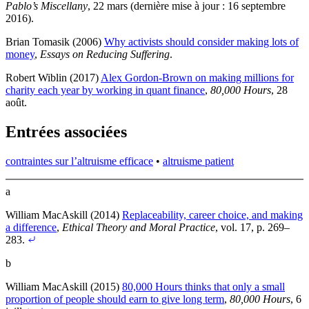
Pablo’s Miscellany
, 22 mars (dernière mise à jour : 16 septembre
2016)
.
Brian Tomasik (2006)
Why activists should consider making lots of
money
,
Essays on Reducing Suffering
.
Robert Wiblin (2017)
Alex Gordon-Brown on making millions for
charity each year by working in quant finance
,
80,000 Hours
, 28
août
.
Entrées associées
contraintes sur l’altruisme efficace
•
altruisme patient
a
William MacAskill (2014)
Replaceability, career choice, and making
a difference
,
Ethical Theory and Moral Practice
, vol. 17, p. 269–
283
.
b
William MacAskill (2015)
80,000 Hours thinks that only a small
proportion of people should earn to give long term
,
80,000 Hours
, 6