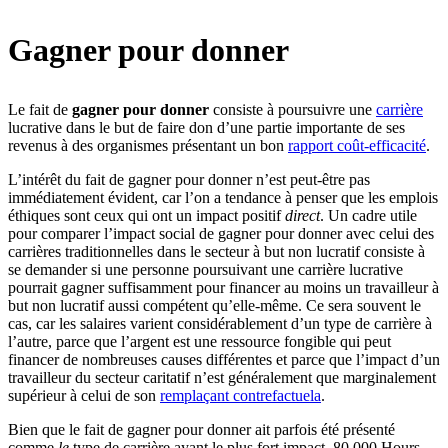
Gagner pour donner
Le fait de
gagner pour donner
consiste à poursuivre une
carrière
lucrative dans le but de faire don d’une partie importante de ses
revenus à des organismes présentant un bon
rapport coût-efficacité
.
L’intérêt du fait de gagner pour donner n’est peut-être pas
immédiatement évident, car l’on a tendance à penser que les emplois
éthiques sont ceux qui ont un impact positif
direct
. Un cadre utile
pour comparer l’impact social de gagner pour donner avec celui des
carrières traditionnelles dans le secteur à but non lucratif consiste à
se demander si une personne poursuivant une carrière lucrative
pourrait gagner suffisamment pour financer au moins un travailleur à
but non lucratif aussi compétent qu’elle-même. Ce sera souvent le
cas, car les salaires varient considérablement d’un type de carrière à
l’autre, parce que l’argent est une ressource fongible qui peut
financer de nombreuses causes différentes et parce que l’impact d’un
travailleur du secteur caritatif n’est généralement que marginalement
supérieur à celui de son
remplaçant contrefactuel
a
.
Bien que le fait de gagner pour donner ait parfois été présenté
comme
le
type de carrière ayant le plus fort impact, 80,000 Hours