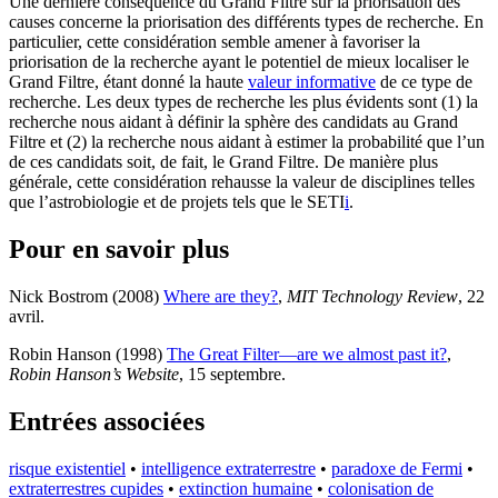
Une dernière conséquence du Grand Filtre sur la priorisation des
causes concerne la priorisation des différents types de recherche. En
particulier, cette considération semble amener à favoriser la
priorisation de la recherche ayant le potentiel de mieux localiser le
Grand Filtre, étant donné la haute
valeur informative
de ce type de
recherche. Les deux types de recherche les plus évidents sont (1) la
recherche nous aidant à définir la sphère des candidats au Grand
Filtre et (2) la recherche nous aidant à estimer la probabilité que l’un
de ces candidats soit, de fait, le Grand Filtre. De manière plus
générale, cette considération rehausse la valeur de disciplines telles
que l’astrobiologie et de projets tels que le SETI⁠
i
.
Pour en savoir plus
Nick Bostrom (2008)
Where are they?
,
MIT Technology Review
, 22
avril
.
Robin Hanson (1998)
The Great Filter—are we almost past it?
,
Robin Hanson’s Website
, 15 septembre
.
Entrées associées
risque existentiel
•
intelligence extraterrestre
•
paradoxe de Fermi
•
extraterrestres cupides
•
extinction humaine
•
colonisation de