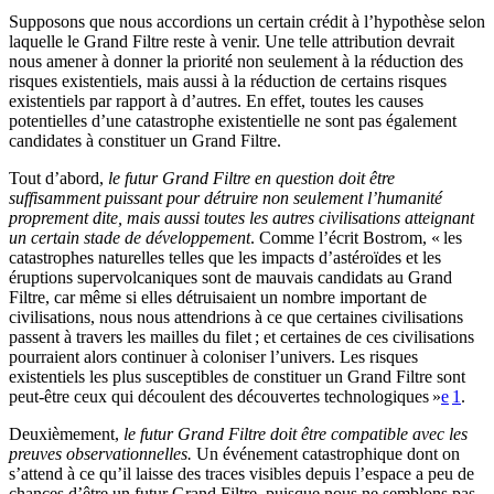
Supposons que nous accordions un certain crédit à l’hypothèse selon
laquelle le Grand Filtre reste à venir. Une telle attribution devrait
nous amener à donner la priorité non seulement à la réduction des
risques existentiels, mais aussi à la réduction de certains risques
existentiels par rapport à d’autres. En effet, toutes les causes
potentielles d’une catastrophe existentielle ne sont pas également
candidates à constituer un Grand Filtre.
Tout d’abord,
le futur Grand Filtre en question doit être
suffisamment puissant pour détruire non seulement l’humanité
proprement dite, mais aussi toutes les autres civilisations atteignant
un certain stade de développement
. Comme l’écrit Bostrom, « les
catastrophes naturelles telles que les impacts d’astéroïdes et les
éruptions supervolcaniques sont de mauvais candidats au Grand
Filtre, car même si elles détruisaient un nombre important de
civilisations, nous nous attendrions à ce que certaines civilisations
passent à travers les mailles du filet ; et certaines de ces civilisations
pourraient alors continuer à coloniser l’univers. Les risques
existentiels les plus susceptibles de constituer un Grand Filtre sont
peut-être ceux qui découlent des découvertes technologiques »⁠
e
1
.
Deuxièmement,
le futur Grand Filtre doit être compatible avec les
preuves observationnelles.
Un événement catastrophique dont on
s’attend à ce qu’il laisse des traces visibles depuis l’espace a peu de
chances d’être un futur Grand Filtre, puisque nous ne semblons pas