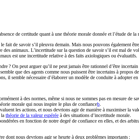
l’absence de certitude quant à une théorie morale donnée et l’étude de la
e fait de savoir s’il pleuvra demain. Mais nous pouvons également être 
e des animaux. L’incertitude sur la question de savoir s’il est mal de vo
maux est une incertitude relative à des faits axiologiques ou évaluatifs.
ondre ? On peut arguer qu’il ne peut jamais être rationnel d’être incertain
 semble que des agents comme nous puissent être incertains à propos de
ions, il semble nécessaire d’élaborer un modèle de conduite à adopter en
formément à des normes, même si nous ne sommes pas en mesure de savoi
orie morale qui nous inspire le plus de confiance⁠
b
.
valuent les actions, et nous devrions agir de manière à maximiser la val
e la
théorie de la valeur espérée
à des situations d’incertitude morale.
pondérées en fonction de notre degré de confiance en elles, et des arbitr
ière dont nous devrions agir se heurte à deux problèmes importants :