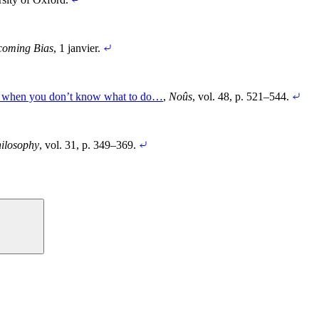
coming Bias
, 1 janvier
.
o when you don’t know what to do…
,
Noûs
, vol. 48, p. 521–544
.
ilosophy
, vol. 31, p. 349–369
.