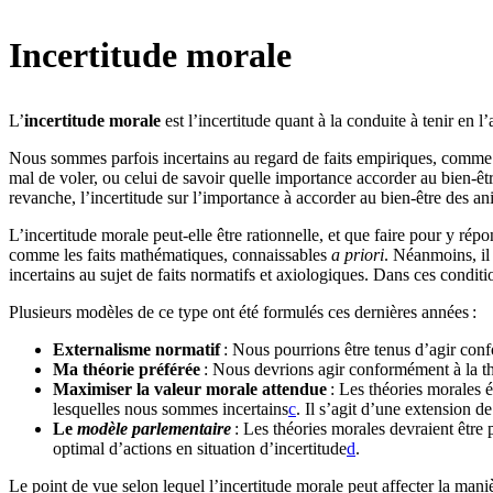
Incertitude morale
L’
incertitude morale
est l’incertitude quant à la conduite à tenir en 
Nous sommes parfois incertains au regard de faits empiriques, comme l
mal de voler, ou celui de savoir quelle importance accorder au bien-êtr
revanche, l’incertitude sur l’importance à accorder au bien-être des ani
L’incertitude morale peut-elle être rationnelle, et que faire pour y rép
comme les faits mathématiques, connaissables
a priori
. Néanmoins, il
incertains au sujet de faits normatifs et axiologiques. Dans ces condit
Plusieurs modèles de ce type ont été formulés ces dernières années :
Externalisme normatif
: Nous pourrions être tenus d’agir con
Ma théorie préférée
: Nous devrions agir conformément à la thé
Maximiser la valeur morale attendue
: Les théories morales é
lesquelles nous sommes incertains⁠
c
. Il s’agit d’une extension d
Le
modèle parlementaire
: Les théories morales devraient être 
optimal d’actions en situation d’incertitude⁠
d
.
Le point de vue selon lequel l’incertitude morale peut affecter la man