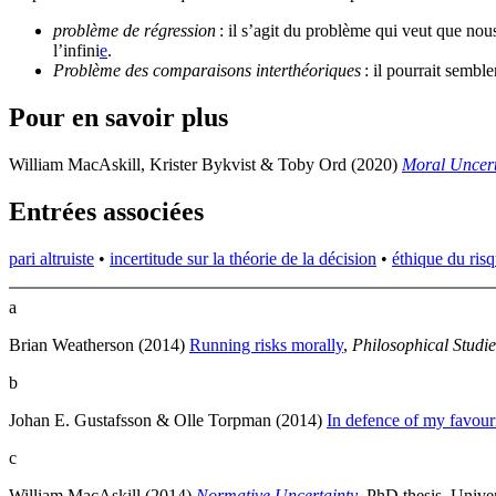
problème de régression
: il s’agit du problème qui veut que nou
l’infini⁠
e
.
Problème des comparaisons interthéoriques
: il pourrait sembl
Pour en savoir plus
William MacAskill, Krister Bykvist & Toby Ord (2020)
Moral Uncert
Entrées associées
pari altruiste
•
incertitude sur la théorie de la décision
•
éthique du risq
a
Brian Weatherson (2014)
Running risks morally
,
Philosophical Studie
b
Johan E. Gustafsson & Olle Torpman (2014)
In defence of my favouri
c
William MacAskill (2014)
Normative Uncertainty
, PhD thesis, Unive