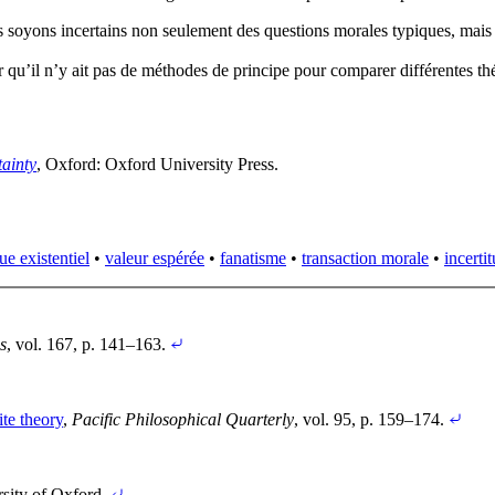
s soyons incertains non seulement des questions morales typiques, mais au
er qu’il n’y ait pas de méthodes de principe pour comparer différentes th
ainty
, Oxford: Oxford University Press
.
ue existentiel
•
valeur espérée
•
fanatisme
•
transaction morale
•
incerti
s
, vol. 167, p. 141–163
.
te theory
,
Pacific Philosophical Quarterly
, vol. 95, p. 159–174
.
rsity of Oxford
.