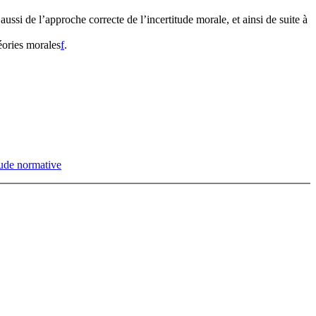
ssi de l’approche correcte de l’incertitude morale, et ainsi de suite à
éories morales⁠
f
.
tude normative