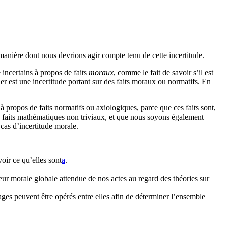
 manière dont nous devrions agir compte tenu de cette incertitude.
incertains à propos de faits
moraux
, comme le fait de savoir s’il est
ler est une incertitude portant sur des faits moraux ou normatifs. En
 à propos de faits normatifs ou axiologiques, parce que ces faits sont,
 faits mathématiques non triviaux, et que nous soyons également
 cas d’incertitude morale.
r ce qu’elles sont⁠
a
.
eur morale globale attendue de nos actes au regard des théories sur
ages peuvent être opérés entre elles afin de déterminer l’ensemble